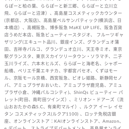
らぽーと柏の葉、ららぽーと新三郷、ららぽーと立川立
飛、ららぽーと沼津）、高島屋コスメティックカウンター
(京都店、大阪店)、高島屋ベルサンパティック(横浜店、日
本橋店）、高槻阪急、博多阪急 MaKE UP LIFE、阪急百貨
店うめだ本店、阪急ビューティースタジオ、 フルーツギャ
ザリング(エキュート品川、銀座インズ、グランデュオ蒲
田、吉祥寺パルコ、グランデュオ立川、天王寺ミオ、東京
駅グランスタ、東京スカイツリータウン・ソラマチ、二子
玉川ライズ、六本木ヒルズ、ららぽーと海老名、シャポー
船橋、ペリエ千葉エキナカ、宇都宮パセオ、くずはモー
ル、京阪モール京橋、西宮阪急、ピオレ姫路、新静岡セノ
バ、アミュプラザおおいた、アミュプラザ鹿児島、アミュ
プラザ小倉、沖縄パルコシティ)、ShinQs ビューティー パ
レット(町田、南町田ツインズ）、ミリオン・ドアーズ（流
山おおたかの森S.C、有楽町マルイ）、ルクア イーレ イセ
タン コスメティックス(ルクア1100) 、ロッテ免税店銀
座、オンラインストア：KAIオンラインストア、Amazon、
e.デパート、ストライプデパートメント、高島屋オンライ