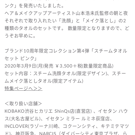
ンク」を発売いたしました。
ヘア＆メイクアップアーティスト山本浩未氏監修の朝と夜
それぞれで取り入れたい「洗顔」と「メイク落とし」の2
種類のタオルのセットです。 数量限定となりますので、ど
うぞお早めに。
ブランド10周年限定コレクション第4弾「スチームタオル
セット ピンク」
2020年3月9日(月)発売 ￥3,500＋税(数量限定商品)
セット内容：スチーム洗顔タオル(限定デザイン)、スチー
ムメイク落としタオル(限定アイテム)
特集ページへ＞＞
＜取り扱い店舗＞
KOBAKO渋谷ヒカリエ ShinQs店(直営店) 、イセタン ハウ
ス(大名古屋ビル)、イセタン ミラー ルミネ荻窪店、
INCLOVER(ラゾーナ川崎、コクーンシティ、キテミテマツ
ド)、神戸阪急、NARCIS（ダイバーシティ東京プラザ、ら