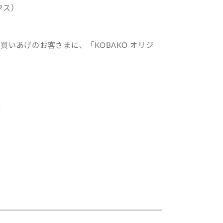
クス）
お買いあげのお客さまに、「KOBAKO オリジ
階