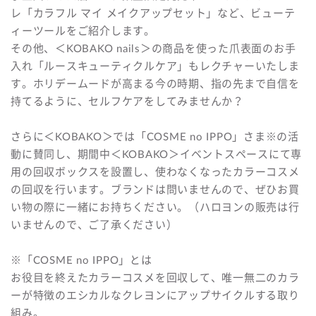
レ「カラフル マイ メイクアップセット」など、ビューテ
ィーツールをご紹介します。
その他、＜KOBAKO nails＞の商品を使った爪表面のお手
入れ「ルースキューティクルケア」もレクチャーいたしま
す。ホリデームードが高まる今の時期、指の先まで自信を
持てるように、セルフケアをしてみませんか？
さらに＜KOBAKO＞では「COSME no IPPO」さま※の活
動に賛同し、期間中＜KOBAKO＞イベントスペースにて専
用の回収ボックスを設置し、使わなくなったカラーコスメ
の回収を行います。ブランドは問いませんので、ぜひお買
い物の際に一緒にお持ちください。（ハロヨンの販売は行
いませんので、ご了承ください）
※「COSME no IPPO」とは
お役目を終えたカラーコスメを回収して、唯一無二のカラ
ーが特徴のエシカルなクレヨンにアップサイクルする取り
組み。