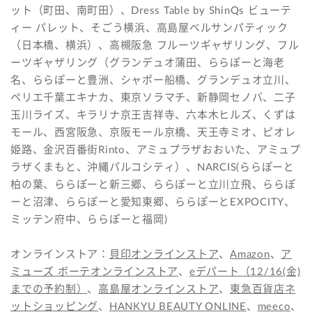
ット（町田、南町田）、Dress Table by ShinQs ビューテ
ィー パレット、そごう横浜、高島屋ベルサンパティック
（日本橋、横浜）、高槻阪急 フルーツギャザリング、フル
ーツギャザリング（グランデュオ蒲田、ららぽーと海老
名、ららぽーと豊洲、シャポー船橋、グランデュオ立川、
ペリエ千葉エキナカ、東京ソラマチ、新静岡セノバ、二子
玉川ライズ、キラリナ京王吉祥寺、六本木ヒルズ、くずは
モール、西宮阪急、京阪モール京橋、天王寺ミオ、ピオレ
姫路、金沢百番街Rinto、アミュプラザおおいた、アミュプ
ラザくまもと、沖縄パルコシティ）、NARCIS(ららぽーと
柏の葉、ららぽーと新三郷、ららぽーと立川立飛、ららぽ
ーと沼津、ららぽーと愛知東郷、ららぽーとEXPOCITY、
ミッテン府中、ららぽーと福岡)
オンラインストア：
貝印オンラインストア
、
Amazon
、
ア
ミューズ ボーテオンラインストア
、
eデパート（12/16(金)
までの予約制）
、
高島屋オンラインストア
、
東急百貨店ネ
ットショッピング
、
HANKYU BEAUTY ONLINE
、
meeco
、