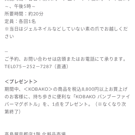
～、午後5時～
所要時間：約20分
定員：各回1名
※当日はジェルネイルなどしていない素の爪でお越しくだ
さい
—
ご予約、お問い合わせは店頭またはお電話にて承ります。
TEL075－252－7287（直通）
＜プレゼント＞
期間中、＜KOBAKO＞の商品を税込8,800円以上お買上げ
のお客様に、持ち歩きに便利な「KOBAKO バンブーファイ
バーマグボトル」を、1点をプレゼント。（※なくなり次
第終了）
高島屋京都店1階 化粧品売場